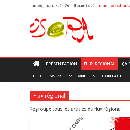
Passer
samedi, août 8, 2026
Récents :
22 mars, débat aut
au
la CARSAT RA en lut
contenu
OSeRA
Nouvelle vidéo la V
Débats des syndica
Pour la venue de M 
osera
PRÉSENTATION
FLUX RÉGIONAL
ÇA 
ELECTIONS PROFESSIONNELLES
CONTACT
Flux régional
Regroupe tous les articles du flux régional