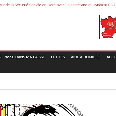
our de la Sécurité Sociale en Isère avec La secrétaire du syndicat 
te contre la classif
rai Vie au TAF
ts européens contre l’extrême droite
Grivel, Directeur de la CNAF, le syndicat CGT de la CAF 38 lui a prép
SE PASSE DANS MA CAISSE
LUTTES
AIDE À DOMICILE
ACCO