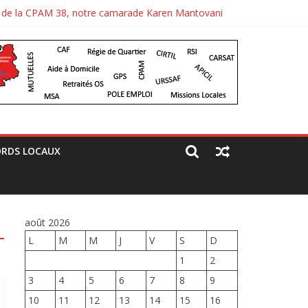
CGT de la CPAM 38, notre camarade Karen Mantovani
aré un jolie comité d’accueil, bravo aux camarades
RDS LOCAUX
août 2026
L
M
M
J
V
S
D
1
2
3
4
5
6
7
8
9
10
11
12
13
14
15
16