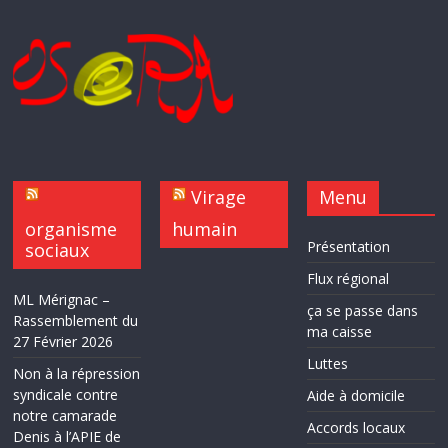
Virage
Menu
organisme
humain
Présentation
sociaux
Flux régional
ML Mérignac –
ça se passe dans
Rassemblement du
ma caisse
27 Février 2026
Luttes
Non à la répression
syndicale contre
Aide à domicile
notre camarade
Accords locaux
Denis à l’APIE de