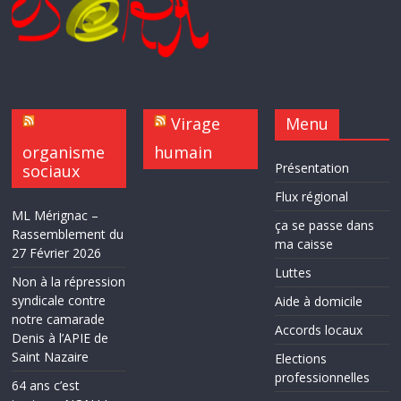
Virage
Menu
organisme
humain
Présentation
sociaux
Flux régional
ML Mérignac –
ça se passe dans
Rassemblement du
ma caisse
27 Février 2026
Luttes
Non à la répression
syndicale contre
Aide à domicile
notre camarade
Accords locaux
Denis à l’APIE de
Saint Nazaire
Elections
professionnelles
64 ans c’est