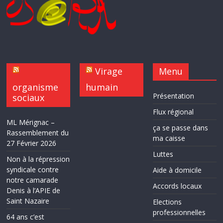
Virage
Menu
organisme
humain
Présentation
sociaux
Flux régional
ML Mérignac –
ça se passe dans
Rassemblement du
ma caisse
27 Février 2026
Luttes
Non à la répression
syndicale contre
Aide à domicile
notre camarade
Accords locaux
Denis à l’APIE de
Saint Nazaire
Elections
professionnelles
64 ans c’est