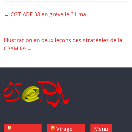
←
CGT ADF 38 en grève le 31 mai
Illustration en deux leçons des stratégies de la
CPAM 69
→
Virage
Menu