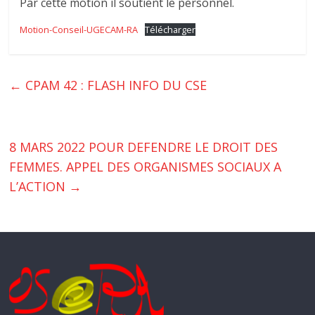
Par cette motion il soutient le personnel.
Motion-Conseil-UGECAM-RA
Télécharger
←
CPAM 42 : FLASH INFO DU CSE
8 MARS 2022 POUR DEFENDRE LE DROIT DES
FEMMES. APPEL DES ORGANISMES SOCIAUX A
L’ACTION
→