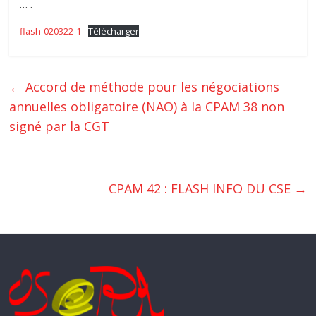
… .
flash-020322-1
Télécharger
←
Accord de méthode pour les négociations
annuelles obligatoire (NAO) à la CPAM 38 non
signé par la CGT
CPAM 42 : FLASH INFO DU CSE
→