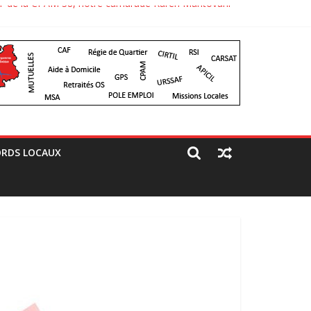
 CGT de la CPAM 38, notre camarade Karen Mantovani
paré un jolie comité d’accueil, bravo aux camarades
RDS LOCAUX