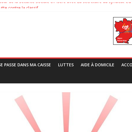
tour de la Sécurité Sociale en Isère avec La secrétaire du syndicat
tte contre la classif
Vrai Vie au TAF
ats européens contre l’extrême droite
 Grivel, Directeur de la CNAF, le syndicat CGT de la CAF 38 lui a pré
SE PASSE DANS MA CAISSE
LUTTES
AIDE À DOMICILE
ACCO