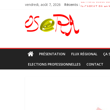
Passer
22 mars, débat au
vendredi, août 7, 2026
Récents :
au
la CARSAT RA en lu
Nouvelle vidéo la 
contenu
OSeRA
Débats des syndic
Pour la venue de M
osera
PRÉSENTATION
FLUX RÉGIONAL
ÇA 
ELECTIONS PROFESSIONNELLES
CONTACT