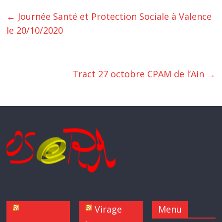
←
Journée Santé et Protection Sociale à Valence
le 20/10/2020
Tract 27 octobre CPAM de l’Ain
→
Virage
Menu