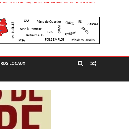
 CGT de la CPAM 38, notre camarade Karen Mantovani
paré un jolie comité d’accueil, bravo aux camarades
RDS LOCAUX