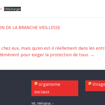
ef
Télécharger
ON DE LA BRANCHE VIEILLESSE
 chez eux, mais qu’en est-il réellement dans les entr
 démènent pour exiger la protection de tous.
→
organisme
Virag
sociaux
ML Mérignac –