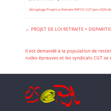
décryptage-Projet-Loi-Retraite-FNPOS-CGT-Janv-2020-d
←
PROJET DE LOI RETRAITE = DISPARITI
Il est demandé à la population de rester
rudes épreuves et les syndicats CGT se