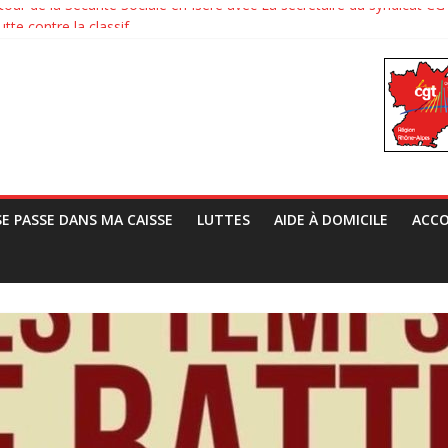
tour de la Sécurité Sociale en Isère avec La secrétaire du syndicat
tte contre la classif
Vrai Vie au TAF
ats européens contre l’extrême droite
 Grivel, Directeur de la CNAF, le syndicat CGT de la CAF 38 lui a pré
SE PASSE DANS MA CAISSE
LUTTES
AIDE À DOMICILE
ACCO