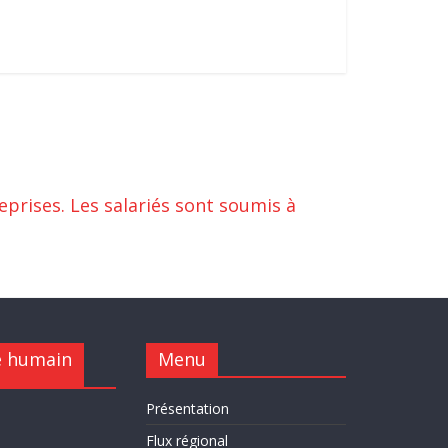
eprises. Les salariés sont soumis à
e humain
Menu
Présentation
Flux régional