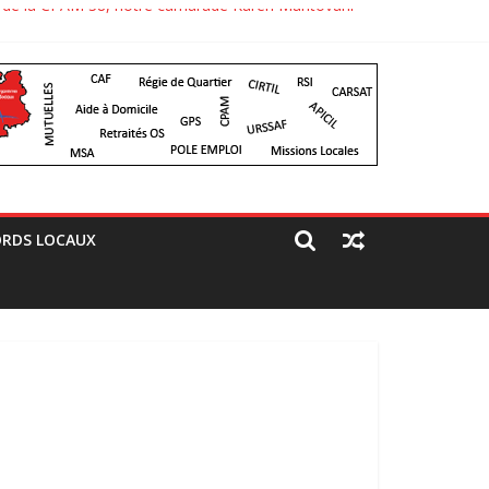
CGT de la CPAM 38, notre camarade Karen Mantovani
aré un jolie comité d’accueil, bravo aux camarades
RDS LOCAUX