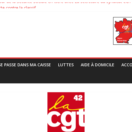
our de la Sécurité Sociale en Isère avec La secrétaire du syndicat 
te contre la classif
rai Vie au TAF
ts européens contre l’extrême droite
Grivel, Directeur de la CNAF, le syndicat CGT de la CAF 38 lui a prép
SE PASSE DANS MA CAISSE
LUTTES
AIDE À DOMICILE
ACCO