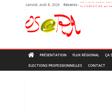
Passer
22 mars, débat aut
samedi, août 8, 2026
Récents :
au
la CARSAT RA en lut
Nouvelle vidéo la V
contenu
OSeRA
Débats des syndica
Pour la venue de M 
osera
PRÉSENTATION
FLUX RÉGIONAL
ÇA 
ELECTIONS PROFESSIONNELLES
CONTACT