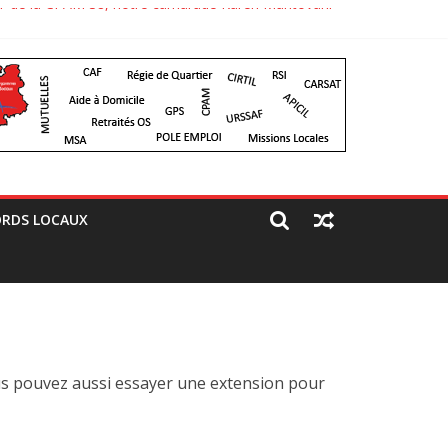
 CGT de la CPAM 38, notre camarade Karen Mantovani
paré un jolie comité d’accueil, bravo aux camarades
RDS LOCAUX
us pouvez aussi essayer une extension pour