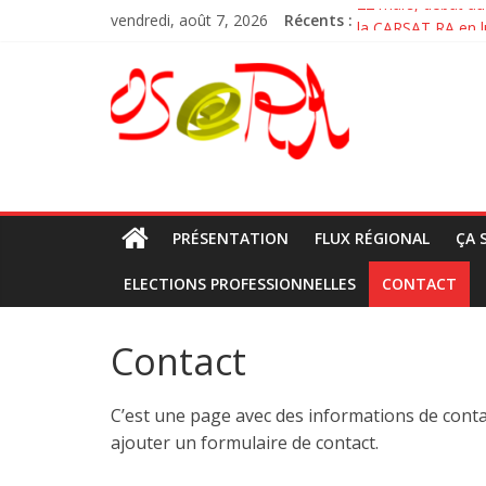
Passer
22 mars, débat au
vendredi, août 7, 2026
Récents :
la CARSAT RA en lu
au
Nouvelle vidéo la 
contenu
OSeRA
Débats des syndic
Pour la venue de M
osera
PRÉSENTATION
FLUX RÉGIONAL
ÇA 
ELECTIONS PROFESSIONNELLES
CONTACT
Contact
C’est une page avec des informations de cont
ajouter un formulaire de contact.