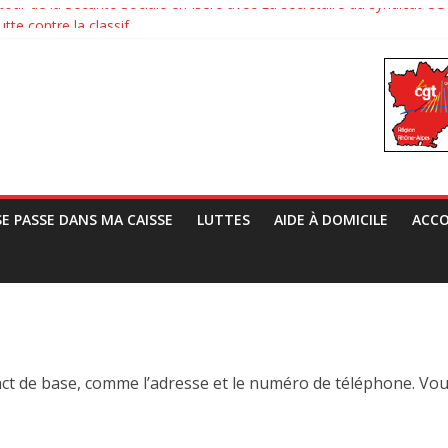
tour de la Sécurité Sociale en Isère avec La secrétaire du syndicat
tte contre la classif
Vrai Vie au TAF
ats européens contre l’extrême droite
 Grivel, Directeur de la CNAF, le syndicat CGT de la CAF 38 lui a pré
SE PASSE DANS MA CAISSE
LUTTES
AIDE À DOMICILE
ACCO
act de base, comme l’adresse et le numéro de téléphone. Vo